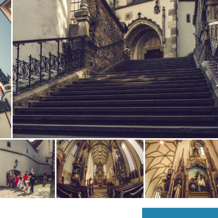
Zobrazit
fotografii
Zobrazit
Zobrazit
i
fotografii
fotografii