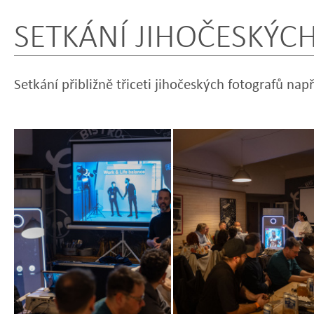
SETKÁNÍ JIHOČESKÝC
Setkání přibližně třiceti jihočeských fotografů na
Zobrazit
Zobrazit
fotografii
fotografii