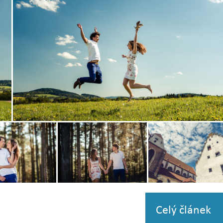
Zobrazit
fotografii
Zobrazit
Zobrazit
i
fotografii
fotografii
Celý článek