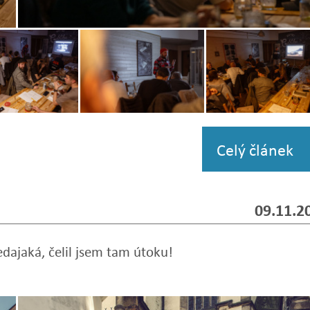
Zobrazit
fotografii
Zobrazit
Zobrazit
i
fotografii
fotografii
Celý článek
09.11.2
edajaká, čelil jsem tam útoku!