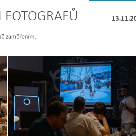
H FOTOGRAFŮ
13.11.2
příč zaměřením.