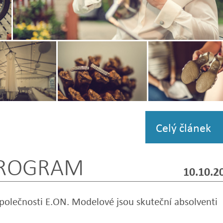
Zobrazit
fotografii
Zobrazit
Zobrazit
i
fotografii
fotografii
Celý článek
 PROGRAM
10.10.2
společnosti E.ON. Modelové jsou skuteční absolventi