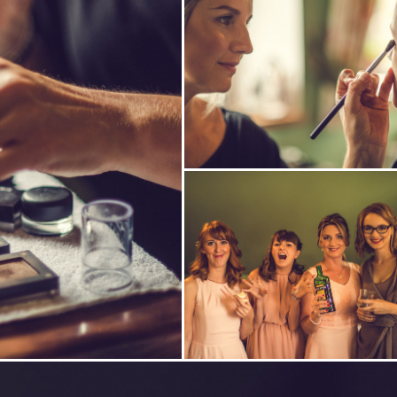
i
fotografii
fotografii
Zobrazit
fotografii
Zobrazit
fotografii