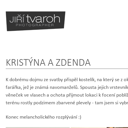
KRISTÝNA A ZDENDA
K dobrému dojmu ze svatby přispěl kostelík, na který se z 
farářka, jež je známá navomanželů. Spousta jejich vrstevn
věneček ve vlasech a ochota přijmout lokaci k focení poblí
terénu rostly podzimem zbarvené plevely - tam jsem si vybr
Konec melancholického rozplývání :)