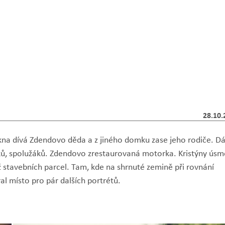
28.10.
okna dívá Zdendovo děda a z jiného domku zase jeho rodiče. Dá
íků, spolužáků. Zdendovo zrestaurovaná motorka. Kristýny úsm
ž stavebních parcel. Tam, kde na shrnuté zemině při rovnání
al místo pro pár dalších portrétů.