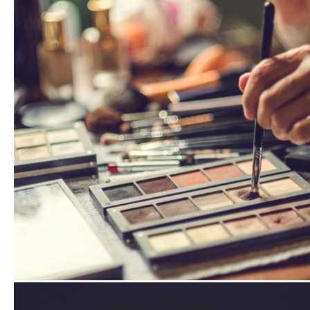
fotografii
fotografii
fotografi
Zobrazit
fotografii