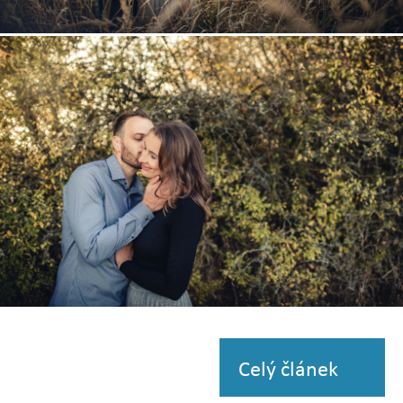
Zobrazit
fotografii
Zobrazit
fotografii
Celý článek