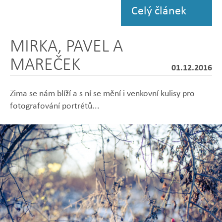
Celý článek
MIRKA, PAVEL A
MAREČEK
01.12.2016
Zima se nám blíží a s ní se mění i venkovní kulisy pro
fotografování portrétů...
Zobrazit
Zobrazit
Zobrazit
Zobrazit
Zobrazit
fotografii
fotografii
fotografii
fotografii
fotografii