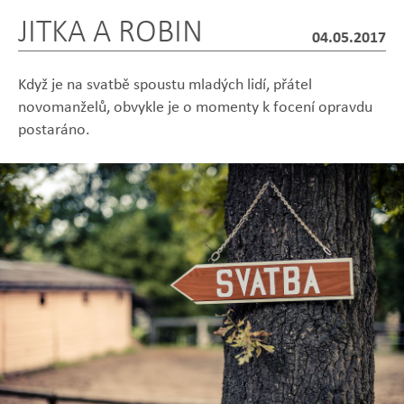
JITKA A ROBIN
04.05.2017
Když je na svatbě spoustu mladých lidí, přátel
novomanželů, obvykle je o momenty k focení opravdu
postaráno.
Zobrazit
Zobrazit
Zobrazit
Zobrazit
Zobrazit
fotografii
fotografii
fotografii
fotografii
fotografii