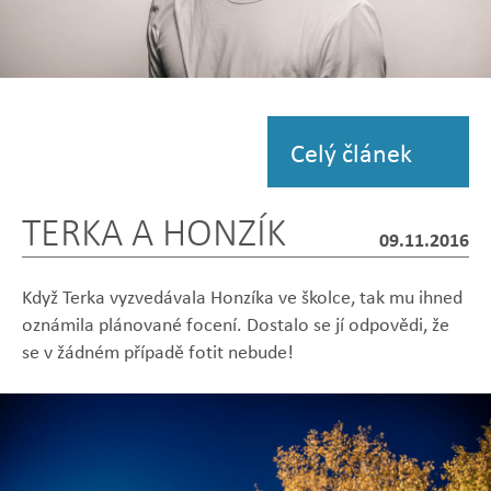
Zobrazit
fotografii
Celý článek
TERKA A HONZÍK
09.11.2016
Když Terka vyzvedávala Honzíka ve školce, tak mu ihned
oznámila plánované focení. Dostalo se jí odpovědi, že
se v žádném případě fotit nebude!
Zobrazit
Zobrazit
Zobrazit
Zobrazit
Zobrazit
fotografii
fotografii
fotografii
fotografii
fotografii