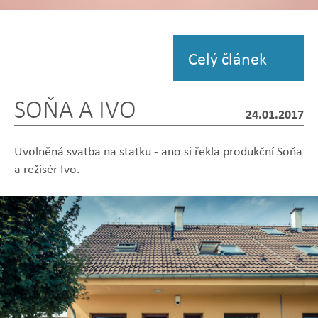
Zobrazit
fotografii
Celý článek
SOŇA A IVO
24.01.2017
Uvolněná svatba na statku - ano si řekla produkční Soňa
a režisér Ivo.
Zobrazit
Zobrazit
Zobrazit
Zobrazit
Zobrazit
fotografii
fotografii
fotografii
fotografii
fotografii