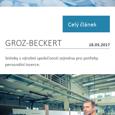
Zobrazit
fotografii
Celý článek
GROZ-BECKERT
18.03.2017
Snímky z výrobní společnosti zejména pro potřeby
personální inzerce.
Zobrazit
Zobrazit
Zobrazit
Zobrazit
Zobrazit
fotografii
fotografii
fotografii
fotografii
fotografii