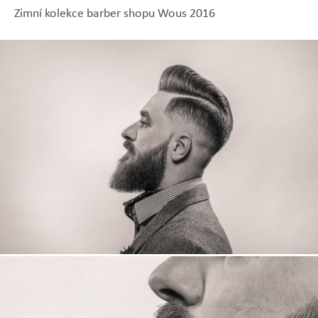
Zimní kolekce barber shopu Wous 2016
Zobrazit
Zobrazit
Zobrazit
Zobrazit
Zobrazit
fotografii
fotografii
fotografii
fotografii
fotografii
Zobrazit
fotografii