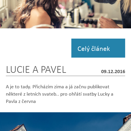
Zobrazit
fotografii
Celý článek
LUCIE A PAVEL
09.12.2016
A je to tady. Přicházím zima a já začnu publikovat
některé z letních svateb.. pro ohřátí svatby Lucky a
Pavla z června
Zobrazit
Zobrazit
Zobrazit
Zobrazit
Zobrazit
fotografii
fotografii
fotografii