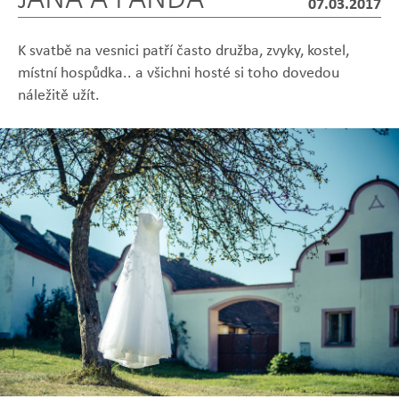
07.03.2017
K svatbě na vesnici patří často družba, zvyky, kostel,
místní hospůdka.. a všichni hosté si toho dovedou
náležitě užít.
Zobrazit
Zobrazit
Zobrazit
Zobrazit
Zobrazit
fotografii
fotografii
fotografii
fotografii
fotografii