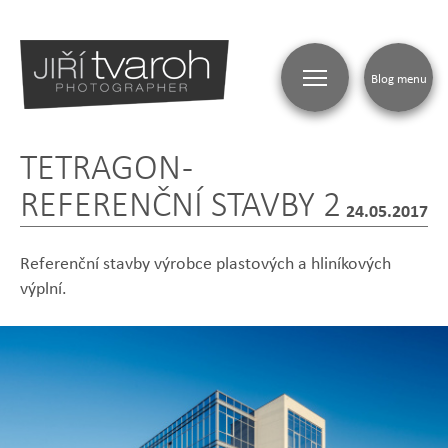
Blog menu
TETRAGON -
BLOG
REFERENČNÍ STAVBY 2
24.05.2017
Referenční stavby výrobce plastových a hliníkových
výplní.