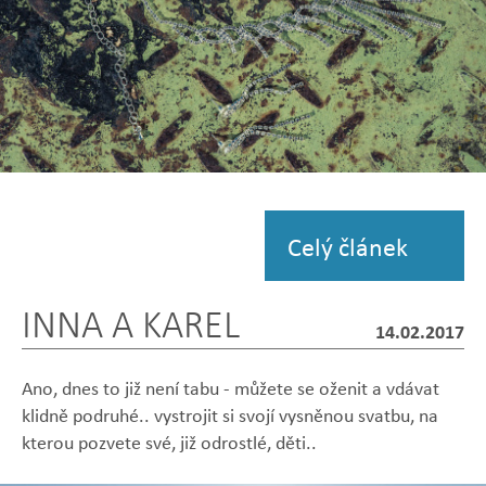
Zobrazit
fotografii
Celý článek
INNA A KAREL
14.02.2017
Ano, dnes to již není tabu - můžete se oženit a vdávat
klidně podruhé.. vystrojit si svojí vysněnou svatbu, na
kterou pozvete své, již odrostlé, děti..