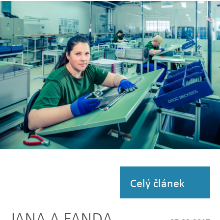
Zobrazit
fotografii
Zobrazit
fotografii
Celý článek
JANA A FANDA