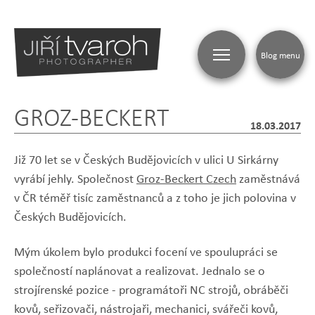
Blog menu
GROZ-BECKERT
18.03.2017
Již 70 let se v Českých Budějovicích v ulici U Sirkárny
vyrábí jehly. Společnost
Groz-Beckert Czech
zaměstnává
v ČR téměř tisíc zaměstnanců a z toho je jich polovina v
Českých Budějovicích.
Mým úkolem bylo produkci focení ve spoulupráci se
společností naplánovat a realizovat. Jednalo se o
strojírenské pozice - programátoři NC strojů, obráběči
kovů, seřizovači, nástrojaři, mechanici, svářeči kovů,