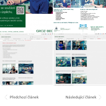
Zobrazit
Zobrazit
fotografii
fotografii
Zobrazit
Zobrazit
fotografii
fotografii
Předchozí článek
Následující článek