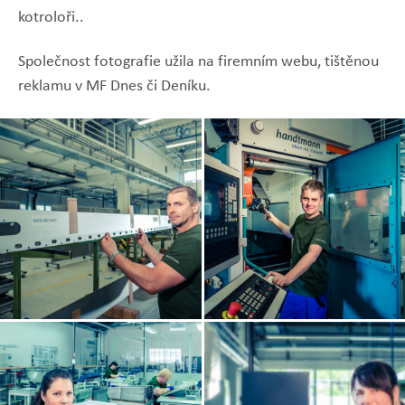
kotroloři..
Společnost fotografie užila na firemním webu, tištěnou
reklamu v MF Dnes či Deníku.
Zobrazit
Zobrazit
fotografii
fotografii