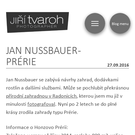
Blog menu
JAN NUSSBAUER -
PRÉRIE
27.09.2016
Jan Nussbauer se zabývá návrhy zahrad, dodávkami
rostlin a dalšími službami. Může se pochlubit překrásnou
přírodní zahradnou v Radonicích
, kterou jsem mu již v
minulosti
fotografoval
. Nyní po 2 letech se do plné
krásy zrodila zahrady typu Prérie.
Informace o Honzovo Prérii: