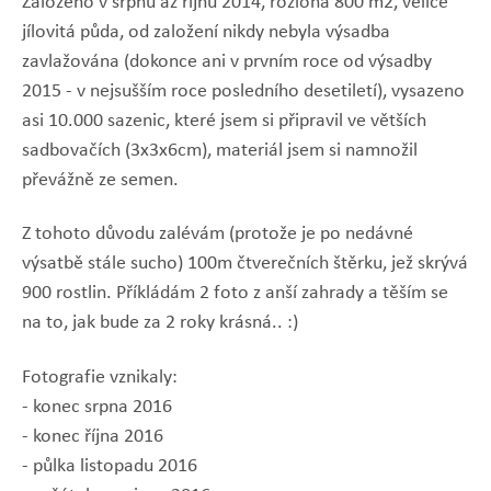
Založeno v srpnu až říjnu 2014, rozloha 800 m2, velice
jílovitá půda, od založení nikdy nebyla výsadba
zavlažována (dokonce ani v prvním roce od výsadby
2015 - v nejsušším roce posledního desetiletí), vysazeno
asi 10.000 sazenic, které jsem si připravil ve větších
sadbovačích (3x3x6cm), materiál jsem si namnožil
převážně ze semen.
Z tohoto důvodu zalévám (protože je po nedávné
výsatbě stále sucho) 100m čtverečních štěrku, jež skrývá
900 rostlin. Příkládám 2 foto z anší zahrady a těším se
na to, jak bude za 2 roky krásná.. :)
Fotografie vznikaly:
- konec srpna 2016
- konec října 2016
- půlka listopadu 2016