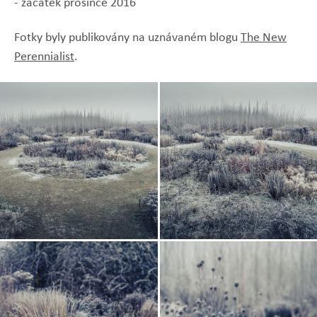
- začátek prosince 2016
Fotky byly publikovány na uznávaném blogu
The New
Perennialist
.
Zobrazit
Zobrazit
fotografii
fotografii