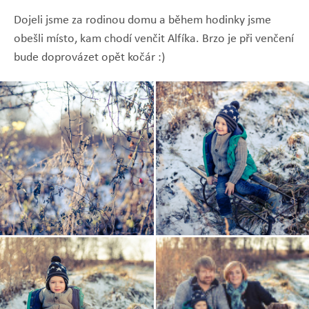
Dojeli jsme za rodinou domu a během hodinky jsme
obešli místo, kam chodí venčit Alfíka. Brzo je při venčení
bude doprovázet opět kočár :)
Zobrazit
Zobrazit
fotografii
fotografii