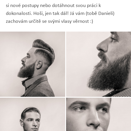
si nové postupy nebo dotáhnout svou práci k
dokonalosti. Hoši, jen tak dál! Já vám (tobě Danieli)
zachovám určitě se svými vlasy věrnost :)
Zobrazit
Zobrazit
fotografii
fotografii