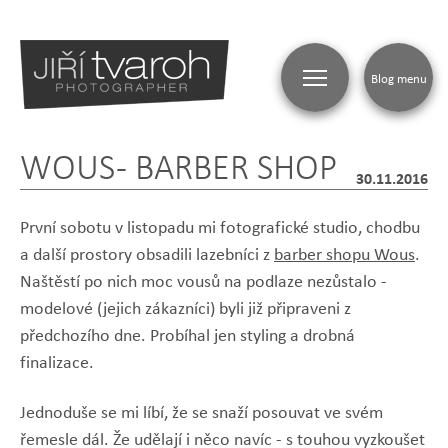
Blog menu
WOUS - BARBER SHOP
30.11.2016
První sobotu v listopadu mi fotografické studio, chodbu
a další prostory obsadili lazebníci z
barber shopu Wous
.
Naštěstí po nich moc vousů na podlaze nezůstalo -
modelové (jejich zákazníci) byli již připraveni z
předchozího dne. Probíhal jen styling a drobná
finalizace.
Jednoduše se mi líbí, že se snaží posouvat ve svém
řemesle dál. Že udělají i něco navíc - s touhou vyzkoušet