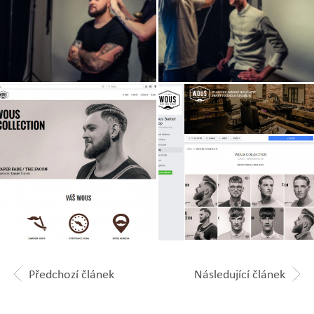
Zobrazit
Zobrazit
fotografii
fotografii
Zobrazit
Zobrazit
fotografii
fotografii
Předchozí článek
Následující článek