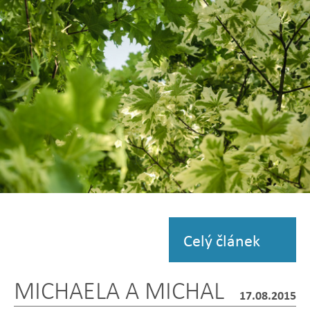
fotografii
Zobrazit
fotografii
Celý článek
MICHAELA A MICHAL
17.08.2015