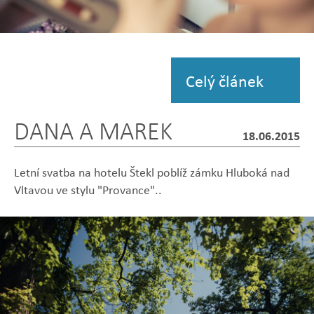
Zobrazit
fotografii
Celý článek
DANA A MAREK
18.06.2015
Letní svatba na hotelu Štekl poblíž zámku Hluboká nad
Vltavou ve stylu "Provance"..
Zobrazit
Zobrazit
Zobrazit
Zobrazit
Zobrazit
fotografii
fotografii
fotografii
fotografii
fotografii