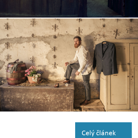
Zobrazit
fotografii
Zobrazit
fotografii
Celý článek