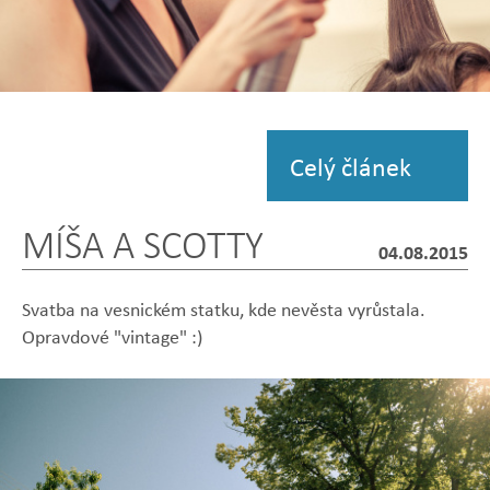
Zobrazit
fotografii
Celý článek
MÍŠA A SCOTTY
04.08.2015
Svatba na vesnickém statku, kde nevěsta vyrůstala.
Opravdové "vintage" :)
Zobrazit
Zobrazit
Zobrazit
Zobrazit
Zobrazit
fotografii
fotografii
fotografii
fotografii
fotografii