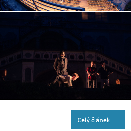
Zobrazit
fotografii
Zobrazit
fotografii
Celý článek