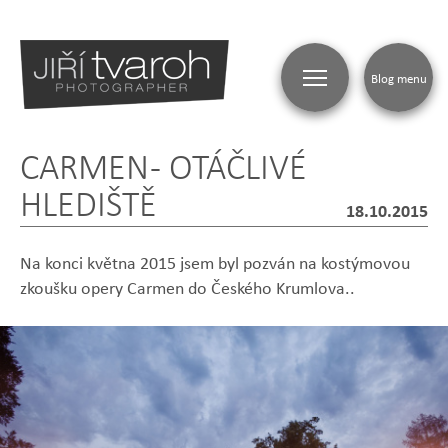
Blog menu
CARMEN - OTÁČLIVÉ
BLOG
HLEDIŠTĚ
18.10.2015
Na konci května 2015 jsem byl pozván na kostýmovou
zkoušku opery Carmen do Českého Krumlova..