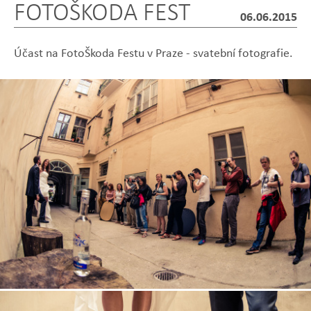
FOTOŠKODA FEST
06.06.2015
Účast na FotoŠkoda Festu v Praze - svatební fotografie.
Zobrazit
Zobrazit
Zobrazit
Zobrazit
Zobrazit
fotografii
fotografii
fotografii
fotografii
fotografii
Zobrazit