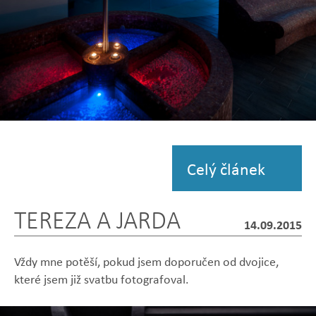
Zobrazit
fotografii
Celý článek
TEREZA A JARDA
14.09.2015
Vždy mne potěší, pokud jsem doporučen od dvojice,
které jsem již svatbu fotografoval.