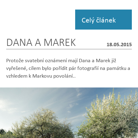
Zobrazit
fotografii
Celý článek
DANA A MAREK
18.05.2015
Protože svatební oznámení mají Dana a Marek již
vyřešené, cílem bylo pořídit pár fotografií na památku a
vzhledem k Markovu povolání..
Zobrazit
Zobrazit
Zobrazit
Zobrazit
Zobrazit
fotografii
fotografii
fotografii
fotografii
fotografii