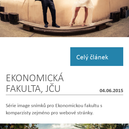
Zobrazit
fotografii
Celý článek
EKONOMICKÁ
FAKULTA, JČU
04.06.2015
Série image snímků pro Ekonomickou fakultu s
komparzisty zejméno pro webové stránky.
Zobrazit