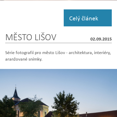
Zobrazit
fotografii
Celý článek
MĚSTO LIŠOV
02.09.2015
Série fotografií pro město Lišov - architektura, interiéry,
aranžované snímky.
Zobrazit
Zobrazit
Zobrazit
Zobrazit
Zobrazit
fotografii
fotografii
fotografii
fotografii
fotografii