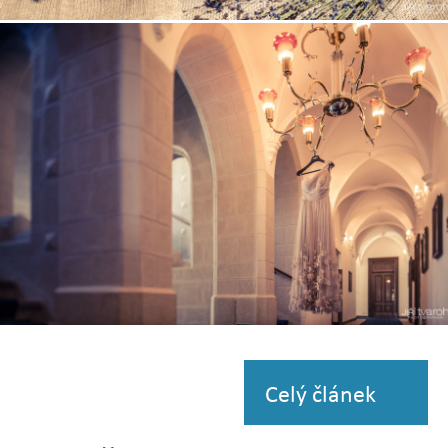
Zobrazit
fotografii
Zobrazit
fotografii
Celý článek