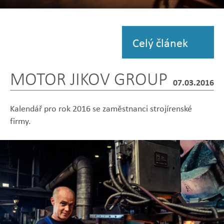
Zobrazit
fotografii
Celý článek
MOTOR JIKOV GROUP
07.03.2016
Kalendář pro rok 2016 se zaměstnanci strojírenské
firmy.
Zobrazit
Zobrazit
Zobrazit
Zobrazit
Zobrazit
fotografii
fotografii
fotografii
fotografii
fotografii