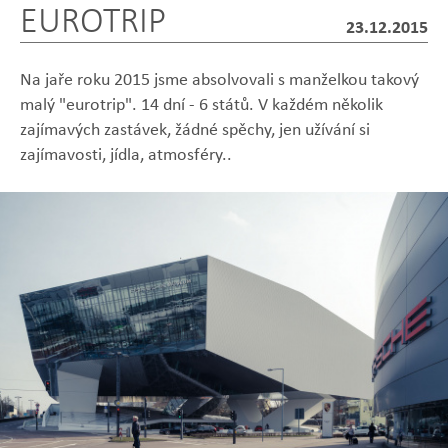
EUROTRIP
23.12.2015
Na jaře roku 2015 jsme absolvovali s manželkou takový
malý "eurotrip". 14 dní - 6 států. V každém několik
zajímavých zastávek, žádné spěchy, jen užívání si
zajímavosti, jídla, atmosféry..
Zobrazit
Zobrazit
Zobrazit
Zobrazit
Zobrazit
fotografii
fotografii
fotografii
fotografii
fotografii