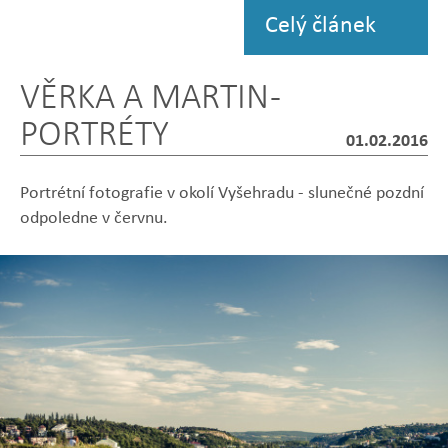
Celý článek
VĚRKA A MARTIN -
PORTRÉTY
01.02.2016
Portrétní fotografie v okolí Vyšehradu - slunečné pozdní
odpoledne v červnu.
Zobrazit
Zobrazit
Zobrazit
Zobrazit
Zobrazit
fotografii
fotografii
fotografii
fotografii
fotografii