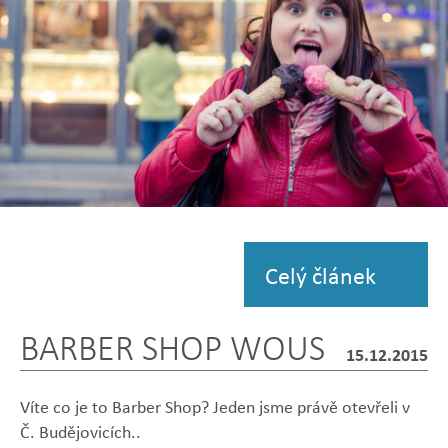
Zobrazit
fotografii
Celý článek
BARBER SHOP WOUS
15.12.2015
Víte co je to Barber Shop? Jeden jsme právě otevřeli v
Č. Budějovicích..