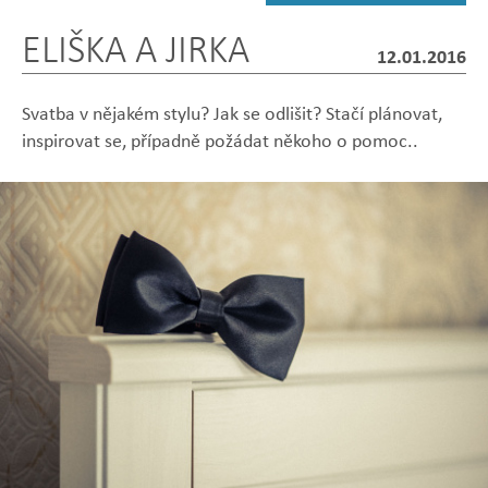
ELIŠKA A JIRKA
12.01.2016
Svatba v nějakém stylu? Jak se odlišit? Stačí plánovat,
inspirovat se, případně požádat někoho o pomoc..
Zobrazit
Zobrazit
Zobrazit
Zobrazit
Zobrazit
fotografii
fotografii
fotografii
fotografii
fotografii