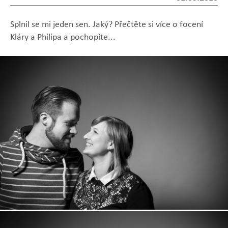
Splnil se mi jeden sen. Jaký? Přečtěte si více o focení
Kláry a Philipa a pochopíte...
Zobrazit
Zobrazit
Zobrazit
Zobrazit
Zobrazit
fotografii
fotografii
fotografii
fotografii
fotografii
Zobrazit