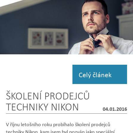
Zobrazit
fotografii
Celý článek
ŠKOLENÍ PRODEJCŮ
TECHNIKY NIKON
04.01.2016
V říjnu letošního roku probíhalo školení prodejců
techniky Nikon, kam jsem byl pozván jako speciální