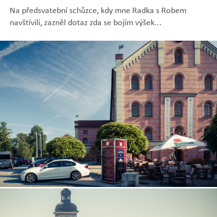
Na předsvatební schůzce, kdy mne Radka s Robem
navštívili, zazněl dotaz zda se bojím výšek...
Zobrazit
Zobrazit
Zobrazit
Zobrazit
Zobrazit
fotografii
fotografii
fotografii
fotografii
fotografii
Zobrazit
fotografii