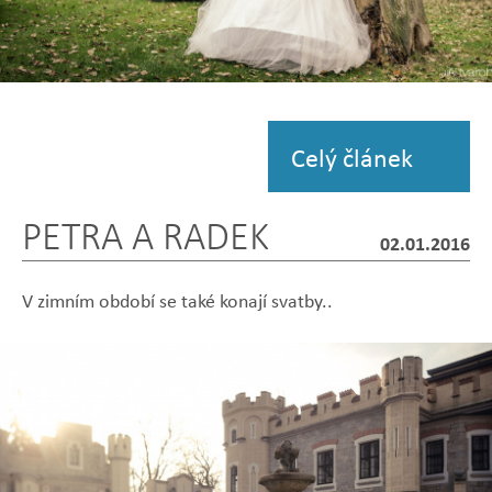
Zobrazit
fotografii
Celý článek
PETRA A RADEK
02.01.2016
V zimním období se také konají svatby..
Zobrazit
Zobrazit
Zobrazit
Zobrazit
Zobrazit
fotografii
fotografii
fotografii
fotografii
fotografii