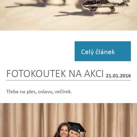
Zobrazit
fotografii
Celý článek
FOTOKOUTEK NA AKCI
21.01.2016
Třeba na ples, oslavu, večírek.
Zobrazit
Zobrazit
Zobrazit
Zobrazit
Zobrazit
fotografii
fotografii