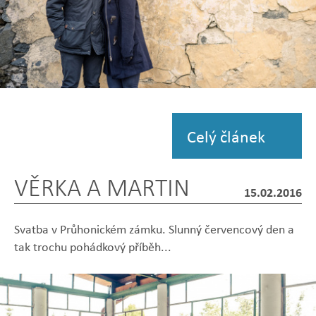
Zobrazit
fotografii
Celý článek
VĚRKA A MARTIN
15.02.2016
Svatba v Průhonickém zámku. Slunný červencový den a
tak trochu pohádkový příběh...
Zobrazit
Zobrazit
Zobrazit