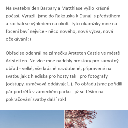
Na svatební den Barbary a Matthiase vyšlo krásné
počasí. Vyrazili jsme do Rakouska k Dunaji s předstihem
a kochali se výhledem na okolí. Tyto okamžiky mne na
focení baví nejvíce - něco nového, nová výzva, nová
očekávání :)
Obřad se odehrál na zámečku
Arsteten Castle
ve městě
Artstetten. Nejvíce mne nadchly prostory pro samotný
obřad - velké, vše krásně nazdobené, připravené na
svatbu jak z hlediska pro hosty tak i pro fotografy
(odstupy, usměvavá oddávajcí..). Po obřadu jsme pořídili
pár portrétů v zámeckém parku - již se těším na
pokračování svatby další rok!