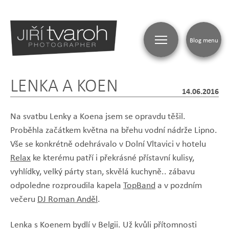
Blog menu
LENKA A KOEN
14.06.2016
Na svatbu Lenky a Koena jsem se opravdu těšil.
Proběhla začátkem května na břehu vodní nádrže Lipno.
Vše se konkrétně odehrávalo v Dolní Vltavici v hotelu
Relax
ke kterému patří i překrásné přístavní kulisy,
vyhlídky, velký párty stan, skvělá kuchyně.. zábavu
odpoledne rozproudila kapela
TopBand
a v pozdním
večeru
DJ Roman Anděl
.
Lenka s Koenem bydlí v Belgii. Už kvůli přítomnosti