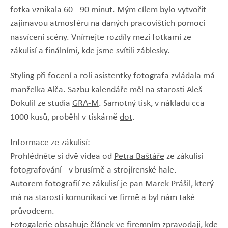
fotka vznikala 60 - 90 minut. Mým cílem bylo vytvořit
zajímavou atmosféru na daných pracovištích pomocí
nasvícení scény. Vnímejte rozdíly mezi fotkami ze
zákulisí a finálními, kde jsme svítili záblesky.
Styling při focení a roli asistentky fotografa zvládala má
manželka Alča. Sazbu kalendáře měl na starosti Aleš
Dokulil ze studia
GRA-M
. Samotný tisk, v nákladu cca
1000 kusů, proběhl v tiskárně
dot
.
Informace ze zákulisí:
Prohlédněte si dvě videa od
Petra Baštáře
ze zákulisí
fotografování - v brusírně a strojírenské hale.
Autorem fotografií ze zákulisí je pan Marek Prášil, který
má na starosti komunikaci ve firmě a byl nám také
průvodcem.
Fotogalerie obsahuje článek ve firemním zpravodaji, kde