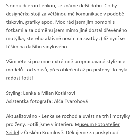
S onou dcerou Lenkou, se známe delší dobu. Co by
designérka stojí za většinou mé komunikace v podobě
tiskovin, grafiky apod. Moc rád jsem jim pomohl s
fotkami a za odměnu jsem mimo jiné dostal dřevěného
motýlka, kterého aktivně nosím na svatby :) Již nyní se
těším na dalšího vinylového.
Všimněte si pro mne extrémně propracované stylizace
modelů - od vousů, přes oblečení až po prsteny. To byla
radost fotit!
Styling: Lenka a Milan Kotlárovi
Asistentka fotografa: Alča Tvarohová
Aktualizováno - Lenka se rozhodla uvést na trh i motýlky
pro ženy. Fotili jsme v interiéru M
useum Fotoatelier
Seidel
v Českém Krumlově. Děkujeme za poskytnutí