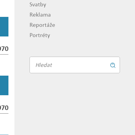
Svatby
Reklama
Reportáže
Portréty
970
Vyhledávání
Vyhledat
970