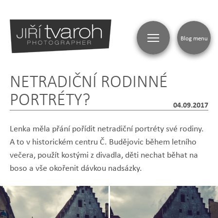
Blog menu
NETRADIČNÍ RODINNÉ
PORTRÉTY?
04.09.2017
Lenka měla přání pořídit netradiční portréty své rodiny.
A to v historickém centru Č. Budějovic během letního
večera, použít kostými z divadla, děti nechat běhat na
boso a vše okořenit dávkou nadsázky.