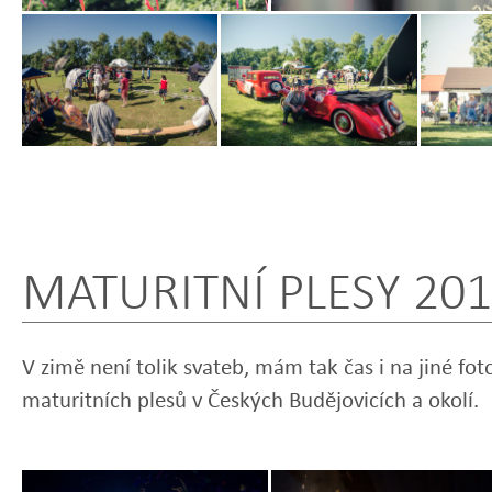
Zobrazit
Zobrazit
Zobrazit
fotografii
fotografii
fotografi
MATURITNÍ PLESY 201
V zimě není tolik svateb, mám tak čas i na jiné fot
maturitních plesů v Českých Budějovicích a okolí.