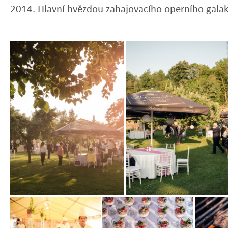
2014. Hlavní hvězdou zahajovacího operního gala
Zobrazit
Zobrazit
fotografii
fotografii