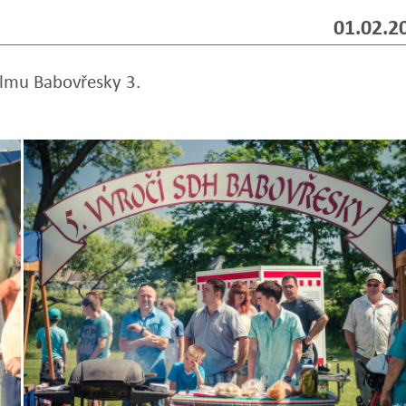
01.02.2
filmu Babovřesky 3.