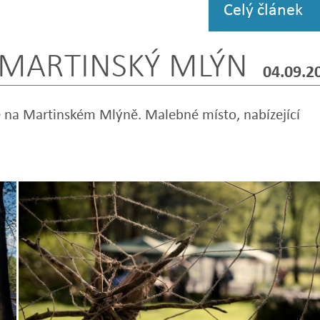
Celý článek
 MARTINSKÝ MLÝN
04.09.2
e na Martinském Mlýně. Malebné místo, nabízející