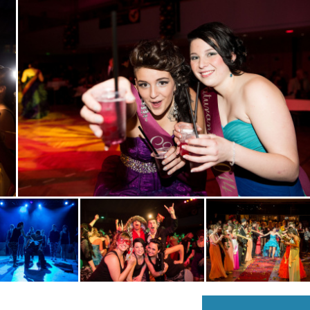
Zobrazit
fotografii
Zobrazit
Zobrazit
i
fotografii
fotografii