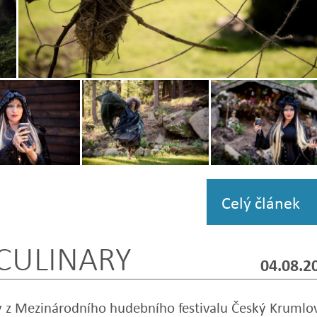
Zobrazit
fotografii
Zobrazit
Zobrazit
i
fotografii
fotografii
Celý článek
 CULINARY
04.08.2
ry z Mezinárodního hudebního festivalu Český Krumlo