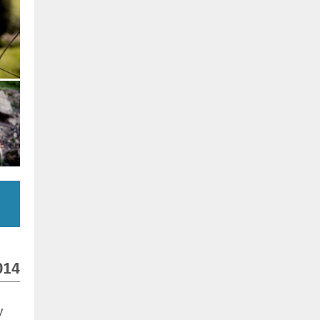
014
v