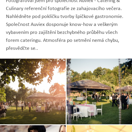
Fotografoval jsem pro společnost Auviex - Catering &
Culinary referenční fotografie ze zahajovacího večera.
Nahlédněte pod pokličku tvorby špičkové gastronomie.
Společnost Auviex dosponuje know-how a veškerým
vybavením pro zajištění bezchybného průběhu všech
forem cateringu. Atmosféra po setmění nemá chybu,
přesvědčte se..
Zobrazit
Zobrazit