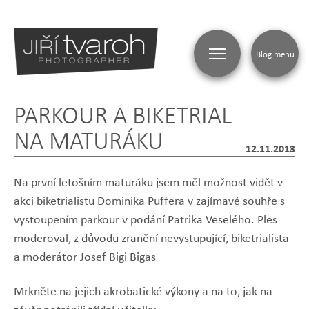
Blog menu
PARKOUR A BIKETRIAL
NA MATURÁKU
12.11.2013
Na první letošním maturáku jsem měl možnost vidět v
akci biketrialistu Dominika Puffera v zajímavé souhře s
vystoupením parkour v podání Patrika Veselého. Ples
moderoval, z důvodu zranění nevystupující, biketrialista
a moderátor Josef Bigi Bigas
Mrkněte na jejich akrobatické výkony a na to, jak na