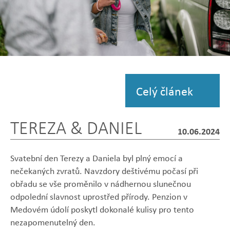
Zobrazit
fotografii
Celý článek
TEREZA & DANIEL
10.06.2024
Svatební den Terezy a Daniela byl plný emocí a
nečekaných zvratů. Navzdory deštivému počasí při
obřadu se vše proměnilo v nádhernou slunečnou
odpolední slavnost uprostřed přírody. Penzion v
Medovém údolí poskytl dokonalé kulisy pro tento
Zobrazit
Zobrazit
Zobrazit
nezapomenutelný den.
Zobrazit
Zobrazit