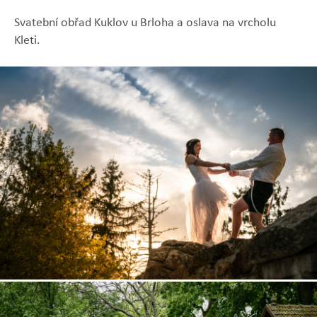
Svatební obřad Kuklov u Brloha a oslava na vrcholu
Kleti.
Zobrazit
Zobrazit
Zobrazit
Zobrazit
Zobrazit
fotografii
fotografii
fotografii
fotografii
fotografii
Zobrazit
fotografii