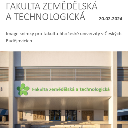
FAKULTA ZEMĚDĚLSKÁ
A TECHNOLOGICKÁ
20.02.2024
Image snímky pro fakultu Jihočeské univerzity v Českých
Budějovicích.
Zobrazit
Zobrazit
Zobrazit
Zobrazit
Zobrazit
fotografii
fotografii
fotografii
fotografii
fotografii