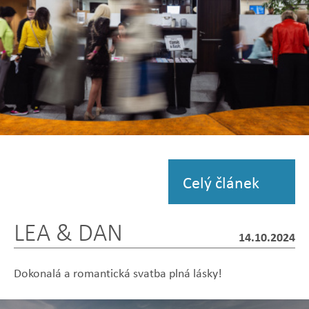
Zobrazit
fotografii
Celý článek
LEA & DAN
14.10.2024
Dokonalá a romantická svatba plná lásky!