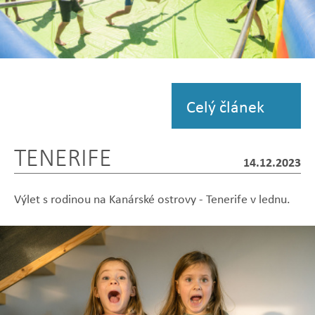
Zobrazit
fotografii
Celý článek
TENERIFE
14.12.2023
Výlet s rodinou na Kanárské ostrovy - Tenerife v lednu.
Zobrazit
Zobrazit
Zobrazit
Zobrazit
Zobrazit
fotografii
fotografii
fotografii
fotografii
fotografii