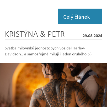
Zobrazit
fotografii
Celý článek
KRISTÝNA & PETR
29.08.2024
Svatba milovníků jednostopých vozidel Harley-
Davidson.. a samozřejmě milují i jeden druhého ;-)
Zobrazit
Zobrazit
Zobrazit
Zobrazit
Zobrazit
fotografii
fotografii
fotografii
fotografii
fotografii