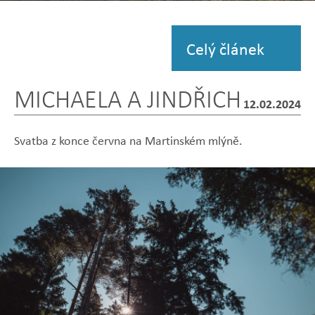
Zobrazit
fotografii
Celý článek
MICHAELA A JINDŘICH
12.02.2024
Svatba z konce června na Martinském mlýně.
Zobrazit
Zobrazit
Zobrazit
Zobrazit
Zobrazit
fotografii
fotografii
fotografii
fotografii
fotografii