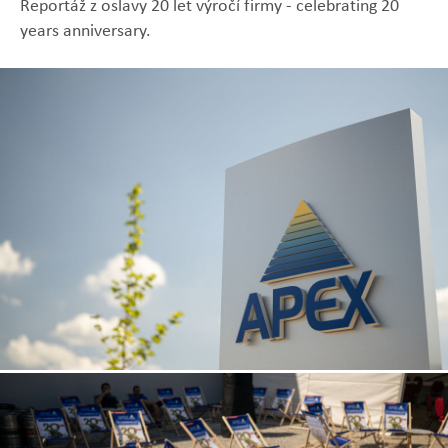
Reportáž z oslavy 20 let výročí firmy - celebrating 20
years anniversary.
Zobrazit
Zobrazit
Zobrazit
Zobrazit
Zobrazit
fotografii
fotografii
fotografii
fotografii
fotografii
Zobrazit
fotografii