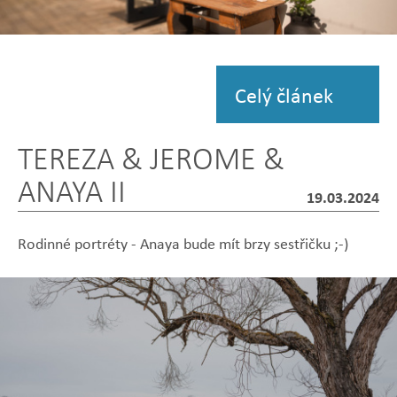
Zobrazit
fotografii
Celý článek
TEREZA & JEROME &
ANAYA II
19.03.2024
Rodinné portréty - Anaya bude mít brzy sestřičku ;-)
Zobrazit
Zobrazit
Zobrazit
Zobrazit
Zobrazit
fotografii
fotografii
fotografii
fotografii
fotografii