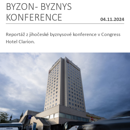
BYZON - BYZNYS
KONFERENCE
04.11.2024
Reportáž z jihočeské byznysové konference v Congress
Hotel Clarion.
Zobrazit
Zobrazit
Zobrazit
Zobrazit
Zobrazit
fotografii
fotografii
fotografii
fotografii
fotografii