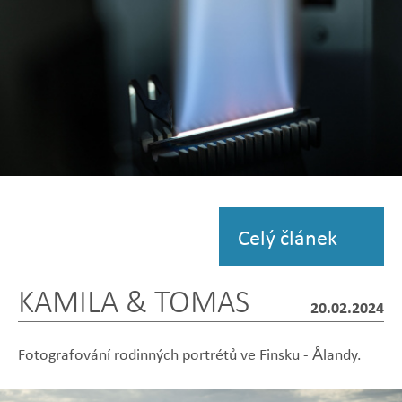
Zobrazit
fotografii
Celý článek
KAMILA & TOMAS
20.02.2024
Fotografování rodinných portrétů ve Finsku - Ålandy.