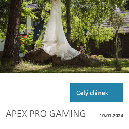
Zobrazit
fotografii
Celý článek
APEX PRO GAMING
10.01.2024