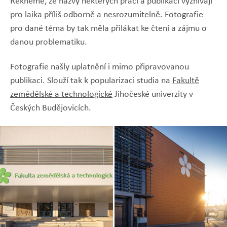
Řekněme, že názvy některých prací a publikací vyznívají
pro laika příliš odborně a nesrozumitelně. Fotografie
pro dané téma by tak měla přilákat ke čtení a zájmu o
danou problematiku.
Fotografie našly uplatnění i mimo připravovanou
publikaci. Slouží tak k popularizaci studia na
Fakultě
zemědělské a technologické
Jihočeské univerzity v
Českých Budějovicích.