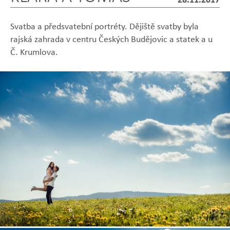
Svatba a předsvatební portréty. Dějiště svatby byla
rajská zahrada v centru Českých Budějovic a statek a u
Č. Krumlova.
Zobrazit
Zobrazit
Zobrazit
Zobrazit
Zobrazit
fotografii
fotografii
fotografii
fotografii
fotografii