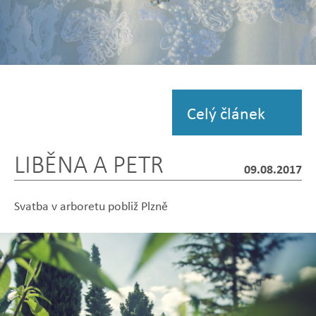
Zobrazit
fotografii
Celý článek
LIBĚNA A PETR
09.08.2017
Svatba v arboretu pobliž Plzně
Zobrazit
Zobrazit
Zobrazit
Zobrazit
Zobrazit
fotografii
fotografii
fotografii
fotografii