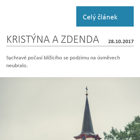
fotografii
Celý článek
KRISTÝNA A ZDENDA
28.10.2017
Sychravé počasí blížícího se podzimu na úsměvech
neubralo.
Zobrazit
Zobrazit
Zobrazit
Zobrazit
Zobrazit
fotografii
fotografii
fotografii
fotografii
fotografii