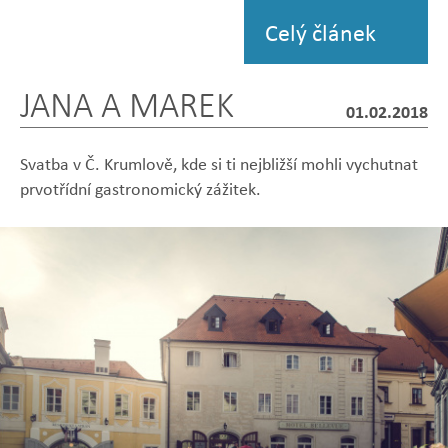
fotografii
Celý článek
JANA A MAREK
01.02.2018
Svatba v Č. Krumlově, kde si ti nejbližší mohli vychutnat
prvotřídní gastronomický zážitek.
Zobrazit
Zobrazit
Zobrazit
Zobrazit
Zobrazit
fotografii
fotografii
fotografii
fotografii
fotografii