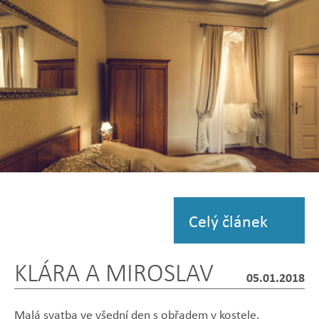
Zobrazit
fotografii
Celý článek
KLÁRA A MIROSLAV
05.01.2018
Malá svatba ve všední den s obřadem v kostele.