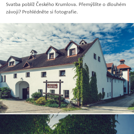
Svatba poblíž Českého Krumlova. Přemýšlíte o dlouhém
závoji? Prohlédněte si fotografie.
Zobrazit
Zobrazit
Zobrazit
Zobrazit
Zobrazit
fotografii
fotografii
fotografii
fotografii
fotografii
Zobrazit
fotografii