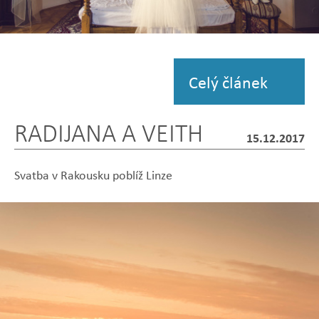
Zobrazit
fotografii
Celý článek
RADIJANA A VEITH
15.12.2017
Svatba v Rakousku poblíž Linze
Zobrazit
Zobrazit
Zobrazit
Zobrazit
Zobrazit
fotografii
fotografii
fotografii
fotografii
fotografii