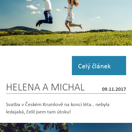
Zobrazit
fotografii
Celý článek
HELENA A MICHAL
09.11.2017
Svatba v Českém Krumlově na konci léta.. nebyla
ledajaká, čelil jsem tam útoku!