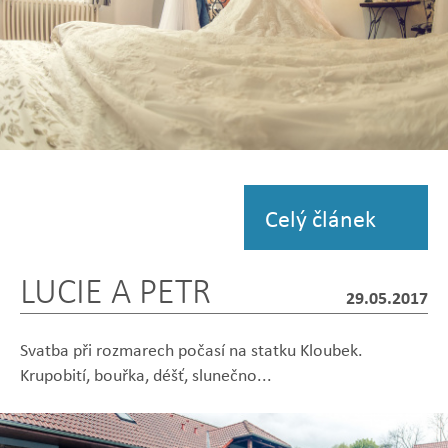
Zobrazit
fotografii
Celý článek
LUCIE A PETR
29.05.2017
Svatba při rozmarech počasí na statku Kloubek.
Krupobití, bouřka, déšť, slunečno...