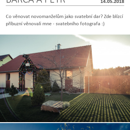
14.05.2018
Co věnovat novomanželům jako svatební dar? Zde blízcí
příbuzní věnovali mne - svatebního fotografa :)
Zobrazit
Zobrazit
Zobrazit
Zobrazit
Zobrazit
fotografii
fotografii
fotografii
fotografii
fotografii
Zobrazit