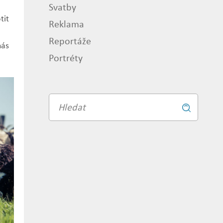
Svatby
tit
Reklama
Reportáže
nás
Portréty
Vyhledávání
Vyhledat