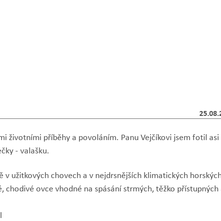
25.08.
i životními příběhy a povoláním. Panu Vejčíkovi jsem fotil asi
ečky - valašku.
ě v užitkových chovech a v nejdrsnějších klimatických horskýc
é, chodivé ovce vhodné na spásání strmých, těžko přístupných
ml