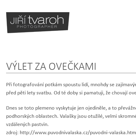
VÝLET ZA OVEČKAMI
Při fotografování potkám spoustu lidí, mnohdy se zajímavým
před pěti lety svatbu. Od té doby si pamatuji, že chovají ov
Dnes se toto plemeno vyskytuje jen ojediněle, a to převážn
podhorských oblastech. Valašky jsou otužilé, velmi skromn
vzdálených pastvin.
zdroj: http://www.puvodnivalaska.cz/puvodni-valaska.ht