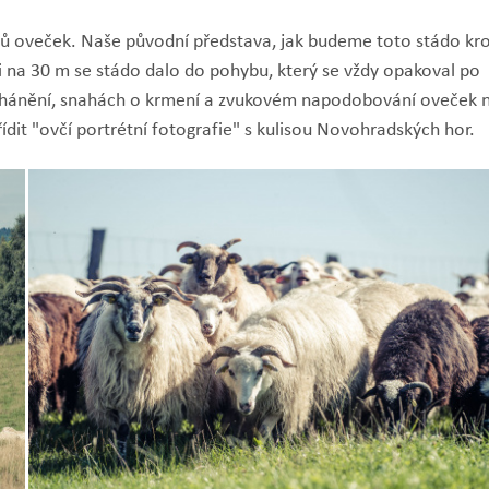
usů oveček. Naše původní představa, jak budeme toto stádo kro
si na 30 m se stádo dalo do pohybu, který se vždy opakoval po
n nahánění, snahách o krmení a zvukovém napodobování oveček 
řídit "ovčí portrétní fotografie" s kulisou Novohradských hor.