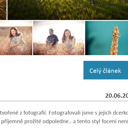
Zobrazit
fotografii
Zobrazit
Zobrazit
i
fotografii
fotografii
Celý článek
20.06.2
vořené z fotografií. Fotografovali jsme s jejich dcerk
 příjemně prožité odpoledne.. a tento styl focení nen