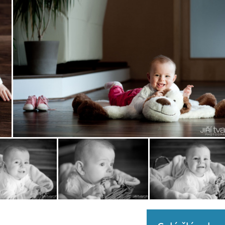
Zobrazit
fotografii
Zobrazit
Zobrazit
i
fotografii
fotografii