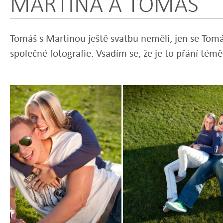
MARTINA A TOMÁŠ
Tomáš s Martinou ještě svatbu neměli, jen se Tomáš
společné fotografie. Vsadím se, že je to přání témě
Zobrazit
Zobrazit
fotografii
fotografii