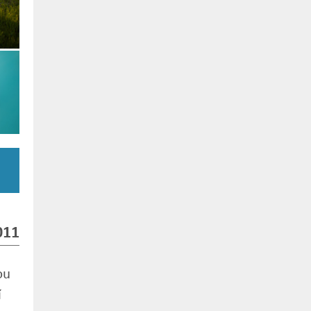
011
ou
í