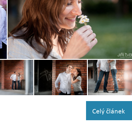
Zobrazit
fotografii
Zobrazit
Zobrazit
i
fotografii
fotografii
Celý článek