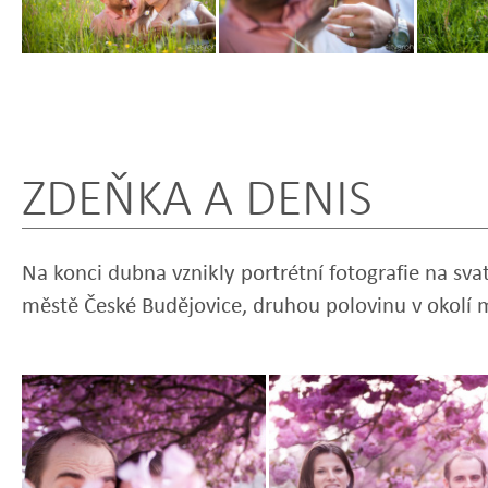
Zobrazit
Zobrazit
Zobrazit
fotografii
fotografii
fotografi
ZDEŇKA A DENIS
Na konci dubna vznikly portrétní fotografie na sva
městě České Budějovice, druhou polovinu v okolí 