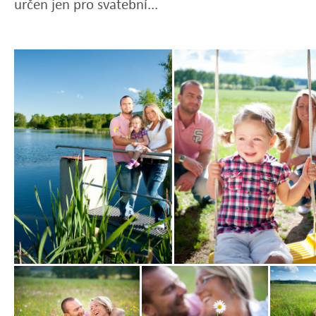
určen jen pro svatební...
Zobrazit
Zobrazit
fotografii
fotografii