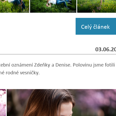
Zobrazit
Zobrazit
i
fotografii
fotografii
Celý článek
03.06.2
tební oznámení Zdeňky a Denise. Polovinu jsme fotili
mé rodné vesničky.