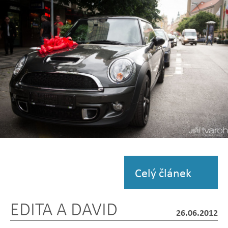
fotografii
Zobrazit
fotografii
Celý článek
EDITA A DAVID
26.06.2012