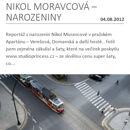
NIKOL MORAVCOVÁ –
NAROZENINY
04.08.2012
Reportáž z narozenin Nikol Moravcové v pražském
Apartánu – Verešová, Domanská a další hosté.. fotil
jsem zejména zákulisí a šaty, které na večírek poskytlu
www.studioprincess.cz – ze skvělou cenu super šaty,
Zobrazit
Zobrazit
Zobrazit
Zobrazit
Zobrazit
co...
fotografii
fotografii
fotografii
fotografii
fotografii