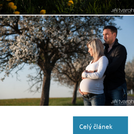
Zobrazit
fotografii
Zobrazit
fotografii
Celý článek