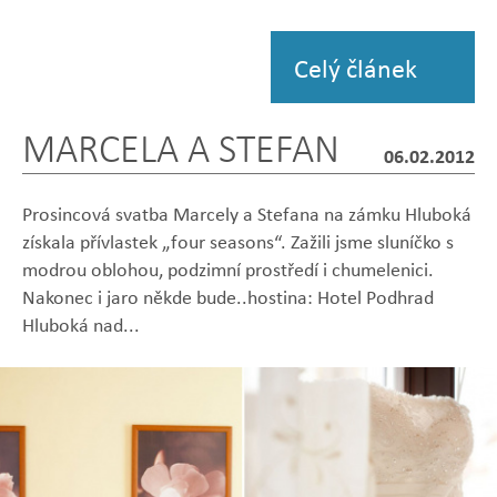
Zobrazit
fotografii
Celý článek
MARCELA A STEFAN
06.02.2012
Prosincová svatba Marcely a Stefana na zámku Hluboká
získala přívlastek „four seasons“. Zažili jsme sluníčko s
modrou oblohou, podzimní prostředí i chumelenici.
Nakonec i jaro někde bude..hostina: Hotel Podhrad
Hluboká nad...
Zobrazit
Zobrazit
Zobrazit
Zobrazit
Zobrazit
fotografii
fotografii
fotografii
fotografii
fotografii