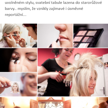
uvolněném stylu, svatební tabule lazena do starorůžové
barvy.. myslím, že vznikly zajímavé i úsměvné
reportážní...
Zobrazit
Zobrazit
Zobrazit
Zobrazit
Zobrazit
fotografii
fotografii
fotografii
fotografii
fotografii
Zobrazit
fotografii