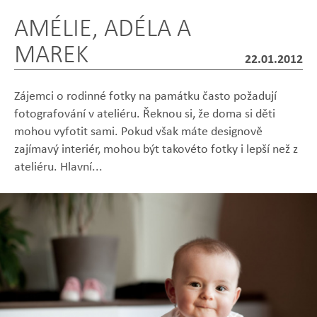
AMÉLIE, ADÉLA A
MAREK
22.01.2012
Zájemci o rodinné fotky na památku často požadují
fotografování v ateliéru. Řeknou si, že doma si děti
mohou vyfotit sami. Pokud však máte designově
zajímavý interiér, mohou být takovéto fotky i lepší než z
Zobrazit
Zobrazit
Zobrazit
Zobrazit
Zobrazit
ateliéru. Hlavní...
fotografii
fotografii
fotografii
fotografii
fotografii