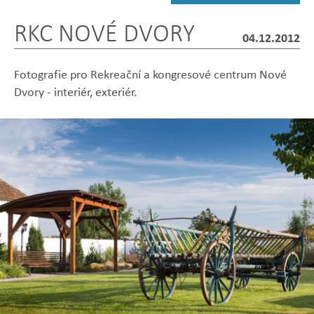
RKC NOVÉ DVORY
04.12.2012
Fotografie pro Rekreační a kongresové centrum Nové
Dvory - interiér, exteriér.
Zobrazit
Zobrazit
Zobrazit
Zobrazit
Zobrazit
fotografii
fotografii
fotografii
fotografii
fotografii