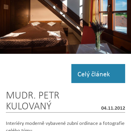
Zobrazit
fotografii
Celý článek
MUDR. PETR
KULOVANÝ
04.11.2012
Interiéry moderně vybavené zubní ordinace a fotografie
celého týmu.