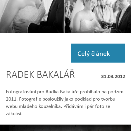
Zobrazit
fotografii
Celý článek
RADEK BAKALÁŘ
31.03.2012
Fotografování pro Radka Bakaláře probíhalo na podzim
2011. Fotografie posloužily jako podklad pro tvorbu
webu mladého kouzelníka. Přidávám i pár foto ze
zákulisí.
Zobrazit
Zobrazit
Zobrazit
Zobrazit
Zobrazit