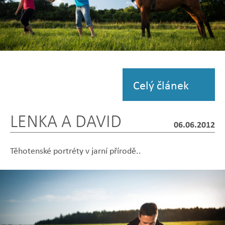
Zobrazit
fotografii
Celý článek
LENKA A DAVID
06.06.2012
Těhotenské portréty v jarní přírodě..
Zobrazit
Zobrazit
Zobrazit
Zobrazit
Zobrazit
fotografii
fotografii