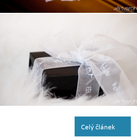
Zobrazit
fotografii
Zobrazit
fotografii
Celý článek