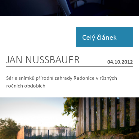
Zobrazit
fotografii
Celý článek
JAN NUSSBAUER
04.10.2012
Série snímků přírodní zahrady Radonice v různých
ročních obdobích
Zobrazit
Zobrazit
Zobrazit
Zobrazit
Zobrazit
fotografii
fotografii
fotografii
fotografii
fotografii