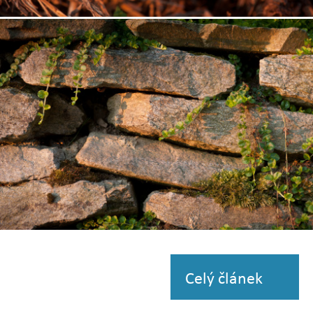
Zobrazit
fotografii
Zobrazit
fotografii
Celý článek