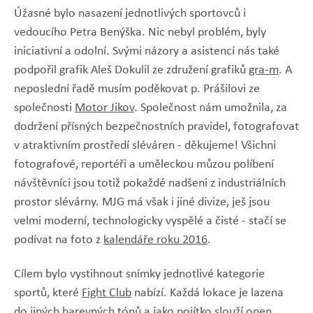
Úžasné bylo nasazení jednotlivých sportovců i
vedoucího Petra Benýška. Nic nebyl problém, byly
iniciativní a odolní. Svými názory a asistencí nás také
podpořil grafik Aleš Dokulil ze združení grafiků
gra-m
. A
neposlední řadě musím poděkovat p. Prášilovi ze
společnosti
Motor Jikov
. Společnost nám umožnila, za
dodržení přísných bezpečnostních pravidel, fotografovat
v atraktivním prostředí sléváren - děkujeme! Všichni
fotografové, reportéři a uměleckou můzou políbení
návštěvníci jsou totiž pokaždé nadšeni z industriálních
prostor slévárny. MJG má však i jiné divize, ješ jsou
velmi moderní, technologicky vyspělé a čisté - stačí se
podívat na foto z
kalendáře roku 2016
.
Cílem bylo vystihnout snímky jednotlivé kategorie
sportů, které
Fight Club
nabízí. Každá lokace je lazena
do jiných barevných tónů a jako pojítko slouží onen