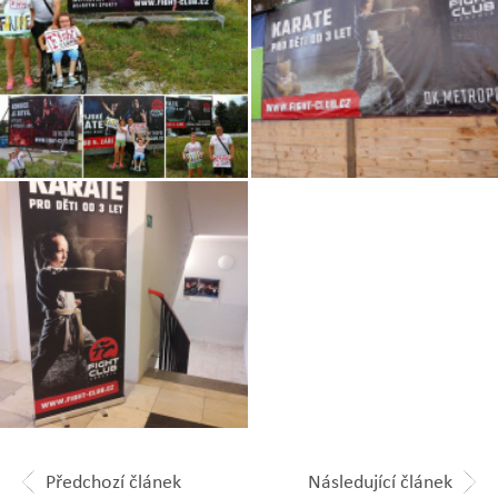
Zobrazit
Zobrazit
fotografii
fotografii
Zobrazit
fotografii
Předchozí článek
Následující článek