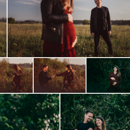
Zobrazit
fotografii
Zobrazit
Zobrazit
i
fotografii
fotografii