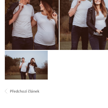
Zobrazit
Zobrazit
fotografii
fotografii
Zobrazit
fotografii
Předchozí článek