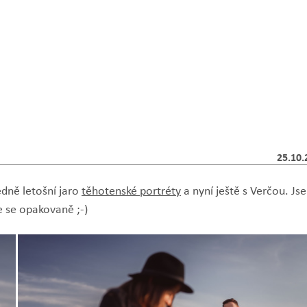
25.10.
edně letošní jaro
těhotenské portréty
a nyní ještě s Verčou. Js
e se opakovaně ;-)