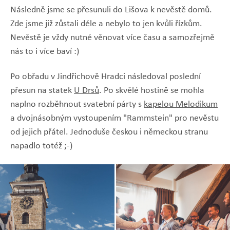
Následně jsme se přesunuli do Lišova k nevěstě domů.
Zde jsme již zůstali déle a nebylo to jen kvůli řízkům.
Nevěstě je vždy nutné věnovat více času a samozřejmě
nás to i více baví :)
Po obřadu v Jindřichově Hradci následoval poslední
přesun na statek
U Drsů
. Po skvělé hostině se mohla
naplno rozběhnout svatební párty s
kapelou Melodikum
a dvojnásobným vystoupením "Rammstein" pro nevěstu
od jejich přátel. Jednoduše českou i německou stranu
napadlo totéž ;-)