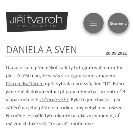
Blog menu
DANIELA A SVEN
20.05.2021
Daniele jsem před několika lety fotografoval maturitní
ples. A těší mne, že si nás s kolegou kameramanem
Petrem Baštářem
opět vybrala i pro svůj den "D". Ráno
jsme začali dokumentací příprav u ženicha - v centru ČB
v apartmánech
U Černé věže.
Byla to jen chvilka - pár
záběrů na jeho přátele a rodinu, aby nebyl o nic ošizen.
Nicméně jeskvělé tyto okamžiky také zaznamenat, ať
má ženich také svůj "rozjezd" onoho dne.