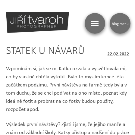
Blog menu
STATEK U NÁVARŮ
22.02.2022
Vzpomínám si, jak se mi Katka ozvala a vysvětlovala mi,
co by vlastně chtěla vyfotit. Bylo to myslím konce léta -
začátkem podzimu. První návštěva na farmě tedy byla v
tom duchu, že se chci podívat na ono místo, poznat kdy
ideálně fotit a probrat na co fotky budou použity,
rozpočet apod.
Výsledek první návštěvy? Zjistili jsme, že jejího manžela
znám od základní školy. Katky přístup a nadšení do práce