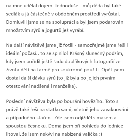
na mne udělal dojem. Jednoduše - můj děda byl také
sedlák a já částečně v obdobném prostředí vyrůstal.
Domluvili jsme se na spolupráci a byl jsem podarován
množstvím sýrů a jogurtů jež vyrábí.
Na další návštěvě jsme již fotili - samozřejmě jsme řešili
ideální počasí.. to se splnilo! Krásný slunečný podzim,
kdy jsem pořídil ještě řadu doplňkových fotografií ze
života dětí na farmě pro soukromé použití. Opět jsem
dostal další dávku sýrů (to již byla po jejich prvním
otestování nadšená i manželka).
Poslední návštěva byla po bourání hovězího. Toto si
právě také řeší na statku sami, včetně jeho zavakuování
a případného staření. Zde jsem odjížděl s masem a
spoustou česneku. Doma jsem při pohledu do lednice
litoval, že jsem nekývl na nabízená vajíčka :)