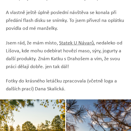
A vlastně ještě úplně poslední návštěva se konala při
předání flash disku se snímky. To jsem přivezl na oplátku
povidla od mé manželky.
Jsem rád, že mám místo,
Statek U Návarů
, nedaleko od
Lišova, kde mohu odebírat hovězí maso, sýry, jogurty a
další produkty. Znám Katku s Drahošem a vím, že svou
práci dělají dobře. jen tak dál!
Fotky do krásného letáčku zpracovala (včetně loga a
dalších prací) Dana Skalická.