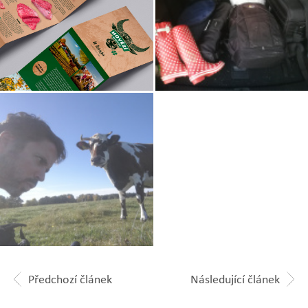
Zobrazit
Zobrazit
fotografii
fotografii
Zobrazit
fotografii
Předchozí článek
Následující článek