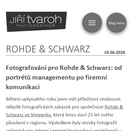
Blog menu
ROHDE & SCHWARZ
16.06.2026
Fotografování pro Rohde & Schwarz: od
portrétů managementu po firemní
komunikaci
Během uplynulého roku jsem měl příležitost realizovat
několik fotografických zakázek pro společnost
Rohde &
Schwarz ve Vimperku
, která letos slaví 25 let svého
působení v regionu. Výsledkem byly stovky fotografií
určených pro interní i externí komunikaci společnosti –