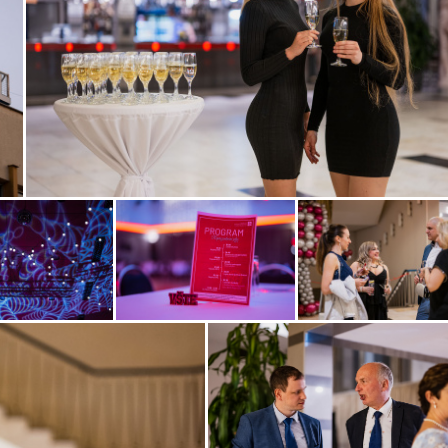
Zobrazit
fotografii
Zobrazit
Zobrazit
i
fotografii
fotografii