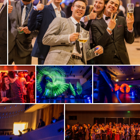
Zobrazit
fotografii
Zobrazit
Zobrazit
i
fotografii
fotografii