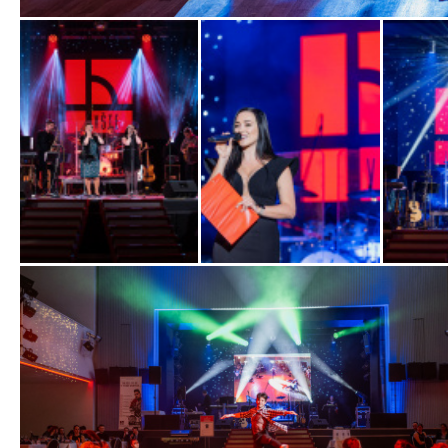
Zobrazit
fotografii
Zobrazit
Zobrazit
Zobrazit
fotografii
fotografii
fotografi