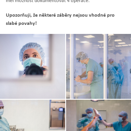
měl možnost dokumentovat 4 operace.
Upozorňuji, že některé záběry nejsou vhodné pro
slabé povahy!
Zobrazit
Zobrazit
fotografii
fotografii