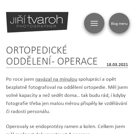
Blog menu
ORTOPEDICKÉ
ODDĚLENÍ - OPERACE
18.03.2021
Po roce jsem
navázal na minulou
spolupráci a opět
bezplatně fotografoval na oddělení ortopedie. Měl jsem
volné kapacity a než sedět doma.. tak budu rád, i kdyby
fotografie třeba jen malou měrou přispěly ke vzdělávání
či radosti personálu.
Operovaly se endoprotézy ramen a kolen. Celkem jsem