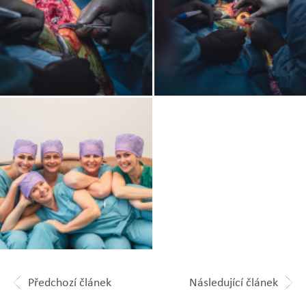
Zobrazit
Zobrazit
fotografii
fotografii
Zobrazit
fotografii
Předchozí článek
Následující článek