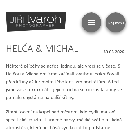
Blog menu
HELČA & MICHAL
30.03.2026
Některé příběhy se nefotí jednou, ale vrací se v čase. S
Helčou a Michalem jsme začínali
svatbou
, pokračovali
přes křtiny až k
zimním těhotenským portrétům
. A teď
jsme zase o krok dál – jejich rodina se rozrostla a my se
pomalu chystáme na další křtiny.
Zimní focení na kopci nad městem, kde bydlí, má své
specifické kouzlo. Tlumené barvy, měkké světlo a klidná
atmosféra, která nechává vyniknout to podstatné –