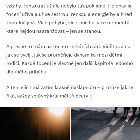
vztahy. Tentokrát už ale nebylo tak poklidné. Helenka si
focení užívala už se sestrou Irenkou a energie byla hned
znatelně jiná. Více pohybu, více smíchu, více momentů,
které nejdou naaranžovat – jen se stanou.
A přesně to mám na těchto setkáních rád. Vidět rodinu,
jak se vyvíjí, jak se proměňuje dynamika mezi dětmi i
rodiči. Každé focení je vlastně jen další kapitola jednoho
dlouhého příběhu.
A ten jejich má zatím krásně našlápnuto – protože jak se
říká, každý správný král měl tři dcery :)