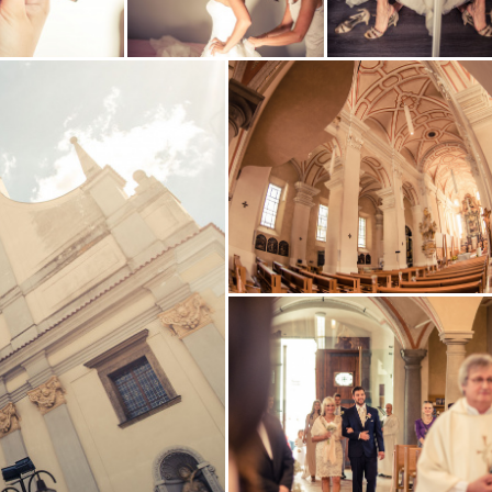
Zobrazit
Zobrazit
i
fotografii
fotografii
Zobrazit
fotografii