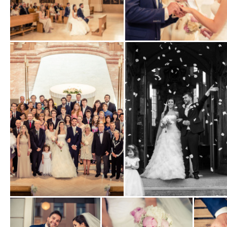
Zobrazit
Zobrazit
fotografii
fotografii
Zobrazit
Zobrazit
fotografii
fotografii