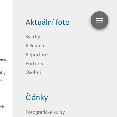
Aktuální foto
Svatby
Reklama
Reportáže
2016
Portréty
Osobní
ahy
to
Články
ích
Fotografické kurzy