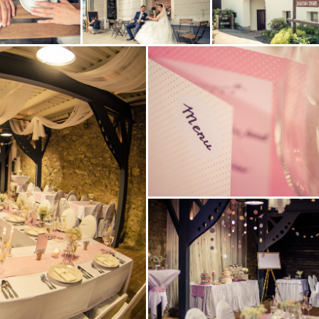
Zobrazit
Zobrazit
i
fotografii
fotografii
Zobrazit
fotografii