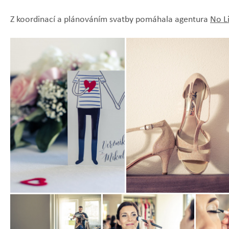
Z koordinací a plánováním svatby pomáhala agentura
No L
Zobrazit
Zobrazit
fotografii
fotografii