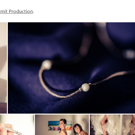
imit Production
.
Zobrazit
fotografii