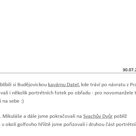
30.07.
blíbili si Budějovickou
kavárnu Datel
, kde tráví po návratu z Pr
vali i několik portrétních fotek po obřadu - pro novomanžele 
 na sebe :)
sv. Mikuláše a dále jsme pokračovali na
Svachův Dvůr
poblíž
 okolí golfovho hřiště jsme pořizovali i druhou část portrétn