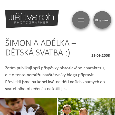
Blog menu
ŠIMON A ADÉLKA –
DĚTSKÁ SVATBA :)
29.09.2008
Zatím publikuji spíš příspěvky historického charakteru,
ale o tento nemůžu návštětvníky blogu připravit.
Převlekli jsme na konci května děti našich známých do
svatebního oblečení a nafotili je..