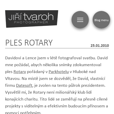
Blog menu
PLES ROTARY
25.01.2010
Davidovi a Lence jsem v létě fotografoval svatbu. David
mne požádal, abych několika snímky zdokumentoval
ples
Rotary
pořádaný v
Parkhotelu
v Hluboké nad
Vltavou. Na místě jsem se dozvěděl, že David, vlastnící
firmu
Datesoft
, je zvolen na tento půlrok prezidentem.
Vysvětlil mi, že Rotary není milionářský klub lidí
konajících charitu. Tito lidé se zaměřují na přesně cílené
projekty s viditelným a efektivním budoucím přínosem a
pomoci potřebným.