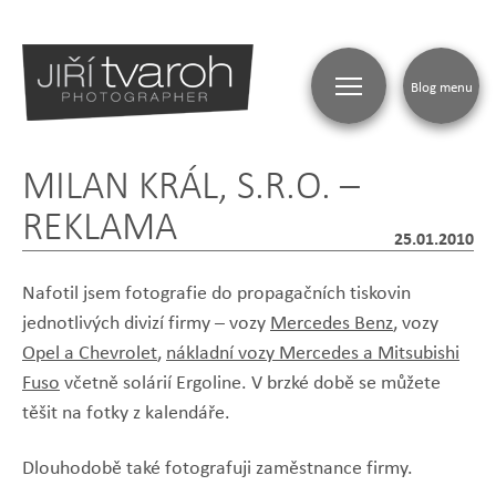
Blog menu
MILAN KRÁL, S.R.O. –
REKLAMA
25.01.2010
Nafotil jsem fotografie do propagačních tiskovin
jednotlivých divizí firmy – vozy
Mercedes Benz
, vozy
Opel a Chevrolet
,
nákladní vozy Mercedes a Mitsubishi
Fuso
včetně solárií Ergoline. V brzké době se můžete
těšit na fotky z kalendáře.
Dlouhodobě také fotografuji zaměstnance firmy.